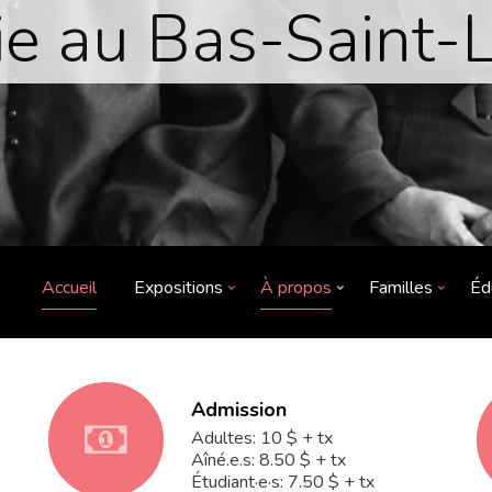
e au Bas-Saint-
Accueil
Expositions
À propos
Familles
Éd
Admission
fa-
Adultes: 10 $ + tx
Aîné.e.s: 8.50 $ + tx
Étudiant·e·s: 7.50 $ + tx