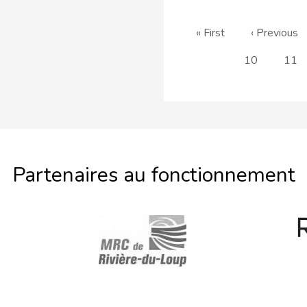
Pagination
Première
« First
Page
‹ Previous
page
précédente
Page
10
Pag
11
Partenaires au fonctionnement