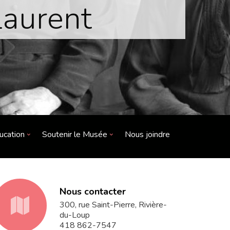
Laurent
ucation
Soutenir le Musée
Nous joindre
Nous contacter
fa-
300, rue Saint-Pierre, Rivière-
du-Loup
418 862-7547