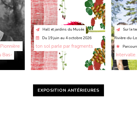
Hall et jardins du Musée
Sur le te
Du
19 juin
au
4 octobre 2026
Rivière-du-L
Pionnière 
ton sol parle par fragments
Parcours
u Bas-
Intervalle
EXPOSITION ANTÉRIEURES