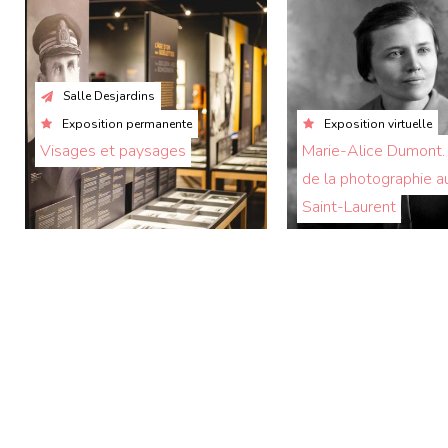
Salle Desjardins
Exposition permanente
Exposition virtuelle
Visages et paysages
Marie-Alice Dumont. 
de la photographie a
Saint-Laurent