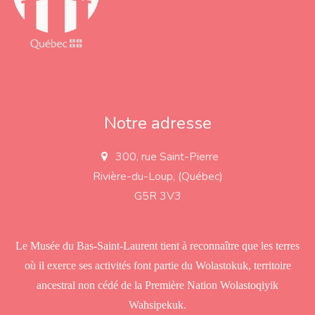
Notre adresse
300, rue Saint-Pierre
a
d
Rivière-du-Loup, (Québec)
d
r
G5R 3V3
e
s
s
Le Musée du Bas-Saint-Laurent tient à reconnaître que les terres
où il exerce ses activités font partie du Wolastokuk, territoire
ancestral non cédé de la Première Nation Wolastoqiyik
Wahsipekuk.