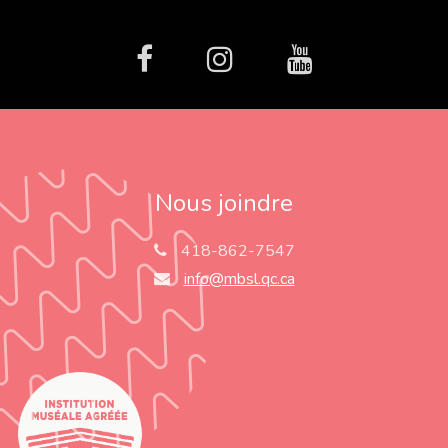
facebook
Instagram
Youtube
Nous joindre
418-862-7547
info@mbsl.qc.ca