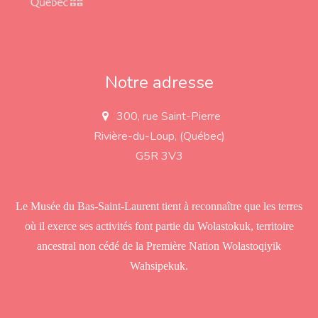
Notre adresse
300, rue Saint-Pierre
a
d
Rivière-du-Loup, (Québec)
d
r
G5R 3V3
e
s
s
Le Musée du Bas-Saint-Laurent tient à reconnaître que les terres
où il exerce ses activités font partie du Wolastokuk, territoire
ancestral non cédé de la Première Nation Wolastoqiyik
Wahsipekuk.