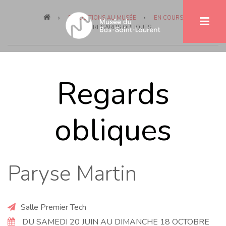
Fil
Aller
EXPOSITIONS AU MUSÉE
EN COURS
au
d'Ariane
REGARDS OBLIQUES
contenu
principal
Regards
obliques
Paryse Martin
Salle Premier Tech
DU SAMEDI 20 JUIN AU DIMANCHE 18 OCTOBRE