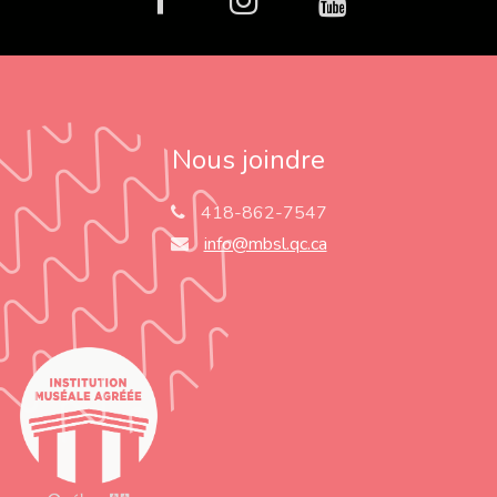
Nous joindre
418-862-7547
info@mbsl.qc.ca