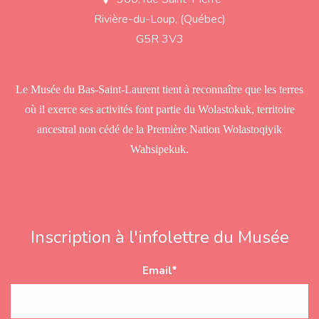
d
Rivière-du-Loup, (Québec)
d
r
G5R 3V3
e
s
s
Le Musée du Bas-Saint-Laurent tient à reconnaître que les terres
où il exerce ses activités font partie du Wolastokuk, territoire
ancestral non cédé de la Première Nation Wolastoqiyik
Wahsipekuk.
Inscription à l'infolettre du Musée
Email
*