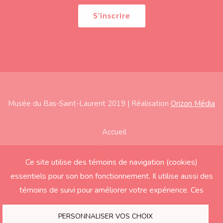
Musée du Bas-Saint-Laurent 2019 | Réalisation
Orizon Média
Subfooter
Accueil
À propos
Ce site utilise des témoins de navigation (cookies)
Expositions
essentiels pour son bon fonctionnement. Il utilise aussi des
Éducation
témoins de suivi pour améliorer votre expérience. Ces
derniers seront activés seulement si vous acceptez.
Soutenir le Musée
PERSONNALISER VOS CHOIX