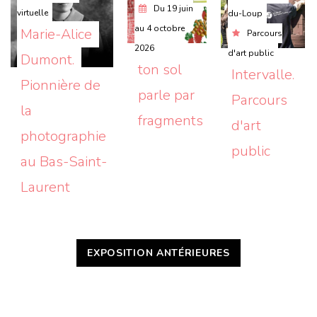
Du
19 juin
virtuelle
du-Loup
au
4 octobre
Marie-Alice 
Parcours
2026
d'art public
Dumont. 
ton sol 
Intervalle. 
Pionnière de 
parle par 
Parcours 
la 
fragments
d'art 
photographie 
public
au Bas-Saint-
Laurent
EXPOSITION ANTÉRIEURES