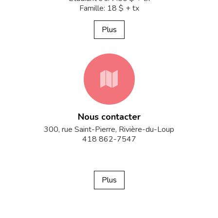
Famille: 18 $ + tx
Plus
fa-
Nous contacter
map
300, rue Saint-Pierre, Rivière-du-Loup
418 862-7547
Plus