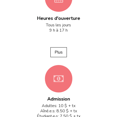
Heures d'ouverture
fa-
Tous les jours
9 h à 17 h
calendar
Plus
fa-
Admission
money
Adultes: 10 $ + tx
Aîné.e.s: 8.50 $ + tx
Étudiant·e·s: 7.50 $ + tx