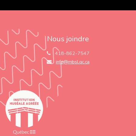
Nous joindre
418-862-7547
info@mbsl.qc.ca