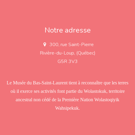
Notre adresse
300, rue Saint-Pierre
a
d
Rivière-du-Loup, (Québec)
d
r
G5R 3V3
e
s
s
Le Musée du Bas-Saint-Laurent tient à reconnaître que les terres
où il exerce ses activités font partie du Wolastokuk, territoire
ancestral non cédé de la Première Nation Wolastoqiyik
Wahsipekuk.