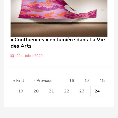
« Confluences » en lumière dans La Vie
des Arts
20 octobre 2020
Pagination
Première
« First
Page
‹ Previous
Page
16
Page
17
Page
18
page
précédente
Page
19
Page
20
Page
21
Page
22
Page
23
Page
24
courante